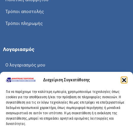
Τρόποι αποστολής
Τρόποι πληρωμής
Λογαριασμός
Ο λογαριασμός μου
Το καλάθι μου
Διαχείριση Συγκατάθεσης
Check out
Για να παρέχουμε την καλύτερη εμπειρία, χρησιμοποιούμε τεχνολογίες όπως
cookies για την αποθήκευση ή/και την πρόσβαση σε πληροφορίες συσκευών. Η
συγκατάθεση για τις εν λόγω τεχνολογίες θα μας επιτρέψει να επεξεργαστούμε
δεδομένα προσωπικού χαρακτήρα, όπως συμπεριφορά περιήγησης ή μοναδικά
αναγνωριστικά σε αυτόν τον ιστότοπο. Η μη συγκατάθεση ή η ανάκληση της
Διεύθυνση
συγκατάθεσης, μπορεί να επηρεάσει αρνητικά ορισμένες λειτουργίες και
δυνατότητες.
Μεγάλης Χώρας 89, Αγρίνιο, Τ.Κ: 30100