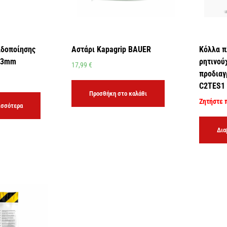
δοποίησης
Αστάρι Kapagrip BAUER
Κόλλα π
 3mm
ρητινού
17,99
€
προδια
C2TES1
Προσθήκη στο καλάθι
Ζητήστε 
ισσότερα
Δια