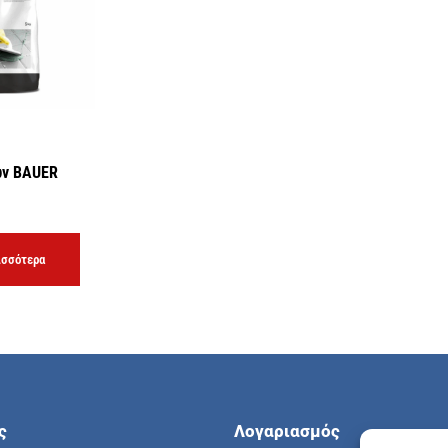
ων BAUER
ισσότερα
ς
Λογαριασμός