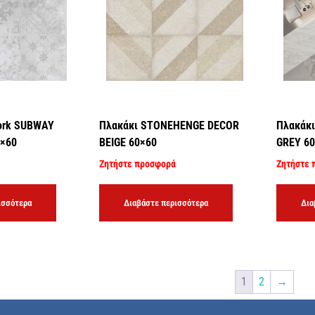
ork SUBWAY
Πλακάκι STONEHENGE DECOR
Πλακάκ
0×60
BEIGE 60×60
GREY 6
Ζητήστε προσφορά
Ζητήστε 
ισσότερα
Διαβάστε περισσότερα
Δια
1
2
→