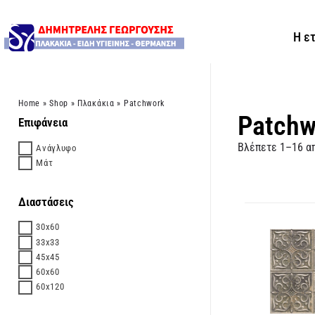
Η ε
Home
»
Shop
»
Πλακάκια
»
Patchwork
Patchw
Επιφάνεια
Βλέπετε 1–16 α
Ανάγλυφο
Μάτ
Διαστάσεις
30x60
33x33
45x45
60x60
60x120