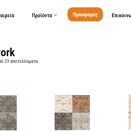
Προσφορές
ταιρεία
Προϊόντα
Επικοιν
ork
πό 23 αποτελέσματα