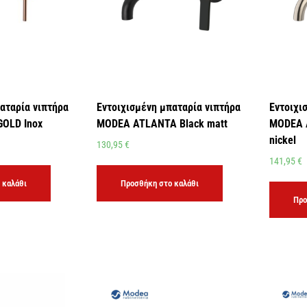
αταρία νιπτήρα
Εντοιχισμένη μπαταρία νιπτήρα
Εντοιχι
OLD Inox
MODEA ATLANTA Black matt
MODEA 
nickel
130,95
€
141,95
€
 καλάθι
Προσθήκη στο καλάθι
Προ