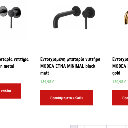
αταρία νιπτήρα
Εντοιχισμένη μπαταρία νιπτήρα
Εντοιχι
n metal
MODEA ETNA MINIMAL black
MODEA 
matt
gold
139,95
€
150,95
€
 καλάθι
Προσθήκη στο καλάθι
Προ