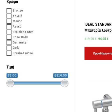
Χρώμα
Bronze
Χρωμέ
Μαύρο
IDEAL STANDAR
Λευκό
Μπαταρία λουτρ
Stainless Steel
Rose Gold
119,90
€
94,95
€
Gun metal
Gold
Brushed nickel
Προσθήκη στο
Τιμή
€3.00
€316.00