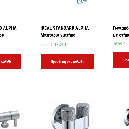
D ALPHA
IDEAL STANDARD ALPHA
Γωνιακό
ού
Μπαταρία νιπτήρα
με στήρ
16,99
€
79,90
€
64,95
€
Προ
 καλάθι
Προσθήκη στο καλάθι