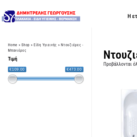
Η ε
Home
»
Shop
»
Είδη Υγιεινής
»
Ντουζιέρες -
Ντουζι
Μπανιέρες
Τιμή
Προβάλλονται όλ
€109.00
€473.00