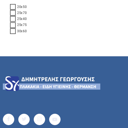
20x50
25x70
25x40
25x75
30x60