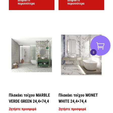
Διαβάστε
Διαβάστε
περισσότερα
περισσότερα
0
Πλακάκι τοίχου MARBLE
Πλακάκι τοίχου MONET
VERDE GREEN 24,4×74,4
WHITE 24,4×74,4
Ζητήστε προσφορά
Ζητήστε προσφορά