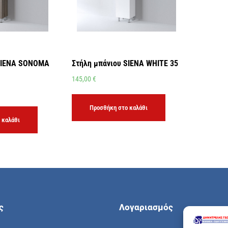
 SIENA SONOMA
Στήλη μπάνιου SIENA WHITE 35
145,00
€
Προσθήκη στο καλάθι
 καλάθι
ς
Λογαριασμός