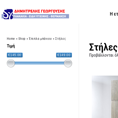
Η ε
Home
»
Shop
»
Έπιπλα μπάνιου
»
Στήλες
Στήλες
Τιμή
Προβάλλονται όλ
€145.00
€149.00