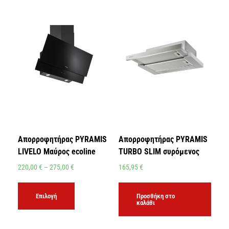
Απορροφητήρας PYRAMIS
Απορροφητήρας PYRAMIS
LIVELO Μαύρος ecoline
TURBO SLIM συρόμενος
220,00
€
–
275,00
€
165,95
€
Επιλογή
Προσθήκη στο
καλάθι