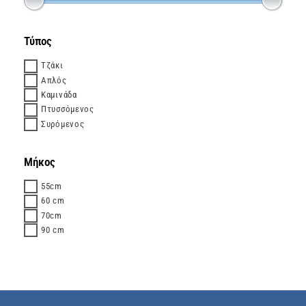
Τύπος
Τζάκι
Απλός
Καμινάδα
Πτυσσόμενος
Συρόμενος
Μήκος
55cm
60 cm
70cm
90 cm