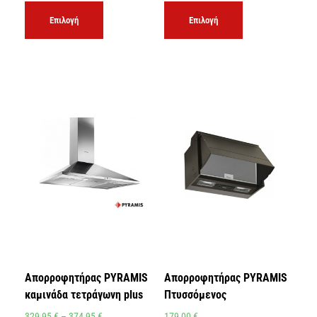
Επιλογή
Επιλογή
Απορροφητήρας PYRAMIS
Απορροφητήρας PYRAMIS
καμινάδα τετράγωνη plus
Πτυσσόμενος
329,95
€
–
374,95
€
179,00
€