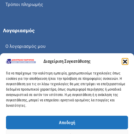
Τρόποι πληρωμής
Λογαριασμός
Ο λογαριασμός μου
Το καλάθι μου
Διαχείριση Συγκατάθεσης
Check out
Για να παρέχουμε την καλύτερη εμπειρία, χρησιμοποιούμε τεχνολογίες όπως
cookies για την αποθήκευση ή/και την πρόσβαση σε πληροφορίες συσκευών. Η
συγκατάθεση για τις εν λόγω τεχνολογίες θα μας επιτρέψει να επεξεργαστούμε
δεδομένα προσωπικού χαρακτήρα, όπως συμπεριφορά περιήγησης ή μοναδικά
αναγνωριστικά σε αυτόν τον ιστότοπο. Η μη συγκατάθεση ή η ανάκληση της
Διεύθυνση
συγκατάθεσης, μπορεί να επηρεάσει αρνητικά ορισμένες λειτουργίες και
δυνατότητες.
Μεγάλης Χώρας 89, Αγρίνιο, Τ.Κ: 30100
Αποδοχή
info@dimitrelis-georgousis.gr