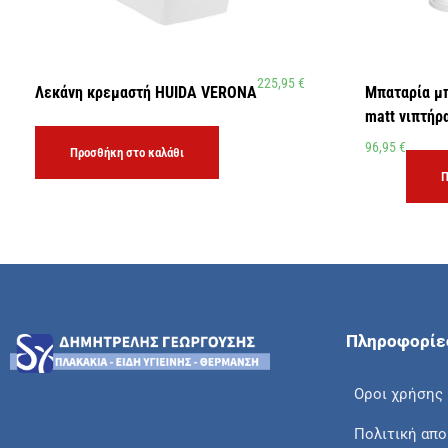
225,95
€
Λεκάνη κρεμαστή HUIDA VERONA
Μπαταρία μ
matt νιπτήρ
96,95
€
Προσθήκη στο καλάθι
Π
Πληροφορίε
Οροι χρήσης
Πολιτική απ