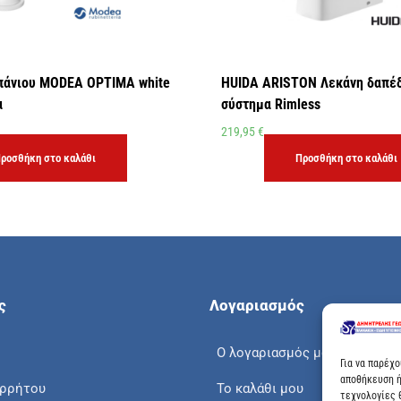
πάνιου MODEA OPTIMA white
HUIDA ARISTON Λεκάνη δαπέ
α
σύστημα Rimless
219,95
€
ροσθήκη στο καλάθι
Προσθήκη στο καλάθι
ς
Λογαριασμός
Ο λογαριασμός μου
Για να παρέχ
αποθήκευση ή
ορρήτου
Το καλάθι μου
τεχνολογίες 