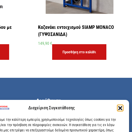
δου με
Καζανάκι εντοιχισμού SIAMP MONACO
(ΓΥΨΟΣΑΝΙΔΑ)
149,90
€
Προσθήκη στο καλάθι
Διεύθυνση
Διαχείριση Συγκατάθεσης
Μεγάλης Χώρας 89, Αγρίνιο, Τ.Κ: 30100
ουμε την καλύτερη εμπειρία, χρησιμοποιούμε τεχνολογίες όπως cookies για την
/και την πρόσβαση σε πληροφορίες συσκευών. Η συγκατάθεση για τις εν λόγω
info@dimitrelis-georgousis.gr
θα μας επιτρέψει να επεξεργαστούμε δεδομένα προσωπικού χαρακτήρα, όπως