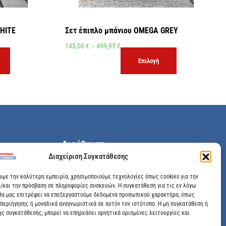
HITE
Σετ έπιπλο μπάνιου OMEGA GREY
145,00
€
–
499,95
€
Επιλογή
Διεύθυνση
Διαχείριση Συγκατάθεσης
Μεγάλης Χώρας 89, Αγρίνιο, Τ.Κ: 30100
ουμε την καλύτερη εμπειρία, χρησιμοποιούμε τεχνολογίες όπως cookies για την
/και την πρόσβαση σε πληροφορίες συσκευών. Η συγκατάθεση για τις εν λόγω
info@dimitrelis-georgousis.gr
θα μας επιτρέψει να επεξεργαστούμε δεδομένα προσωπικού χαρακτήρα, όπως
περιήγησης ή μοναδικά αναγνωριστικά σε αυτόν τον ιστότοπο. Η μη συγκατάθεση ή
(+30) 26410 44020
ης συγκατάθεσης, μπορεί να επηρεάσει αρνητικά ορισμένες λειτουργίες και