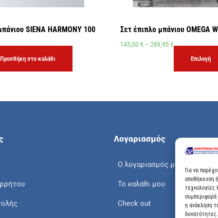
μπάνιου SIENA HARMONY 100
Σετ έπιπλο μπάνιου OMEGA W
145,00
€
–
289,95
€
Προσθήκη στο καλάθι
Επιλογή
ς
Λογαριασμός
Ο λογαριασμός μου
Για να παρέχ
αποθήκευση ή
ορρήτου
Το καλάθι μου
τεχνολογίες 
συμπεριφορά 
τολής
Check out
η ανάκληση τ
δυνατότητες.