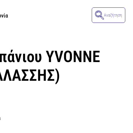
ωνία
Αναζήτηση
μπάνιου YVONNE
ΑΛΑΣΣΗΣ)
α