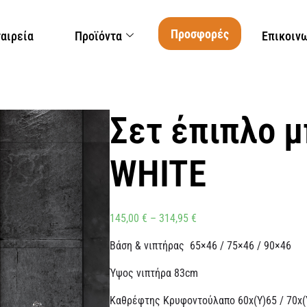
Προσφορές
ταιρεία
Προϊόντα
Επικοιν
Σετ έπιπλο μ
WHITE
145,00
€
–
314,95
€
Βάση & νιπτήρας 65×46 / 75×46 / 90×46
Ύψος νιπτήρα 83cm
Καθρέφτης Κρυφοντούλαπο 60x(Y)65 / 70x(Y