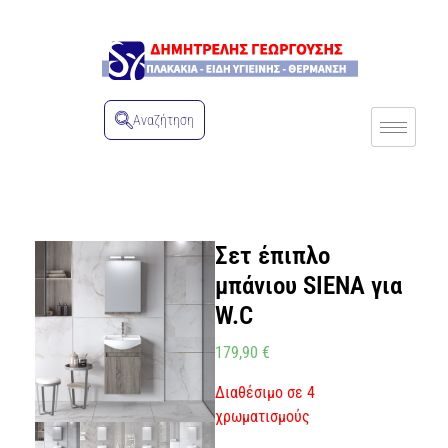
Αναζήτηση
Σετ έπιπλο
μπάνιου SIENA για
W.C
179,90
€
Διαθέσιμο σε 4
χρωματισμούς