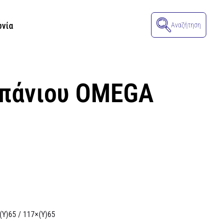
ωνία
Αναζήτηση
μπάνιου OMEGA
Υ)65 / 117×(Υ)65