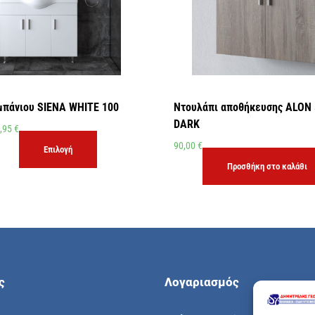
μπάνιου SIENA WHITE 100
Ντουλάπι αποθήκευσης ALON
DARK
,95
€
90,00
€
Επιλογή
Προσθήκη στο καλάθι
ς
Λογαριασμός