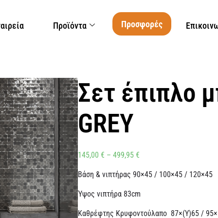
Προσφορές
ταιρεία
Προϊόντα
Επικοιν
Σετ έπιπλο 
GREY
145,00
€
–
499,95
€
Βάση & νιπτήρας 90×45 / 100×45 / 120×45
Ύψος νιπτήρα 83cm
Καθρέφτης Κρυφοντούλαπο 87×(Υ)65 / 95×(