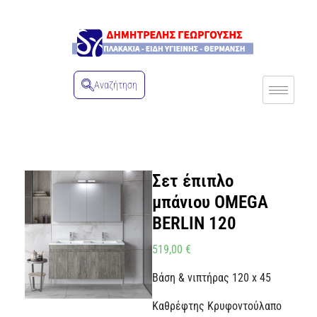
Αναζήτηση
Σετ έπιπλο
μπάνιου OMEGA
BERLIN 120
519,00
€
Βάση & νιπτήρας 120 x 45
Καθρέφτης Κρυφοντούλαπο