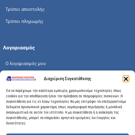
Τρόποι αποστολής
Τρόποι πληρωμής
Λογαριασμός
Ο λογαριασμός μου
Το καλάθι μου
Διαχείριση Συγκατάθεσης
Check out
Για να παρέχουμε την καλύτερη εμπειρία, χρησιμοποιούμε τεχνολογίες όπως
cookies για την αποθήκευση ή/και την πρόσβαση σε πληροφορίες συσκευών. Η
συγκατάθεση για τις εν λόγω τεχνολογίες θα μας επιτρέψει να επεξεργαστούμε
δεδομένα προσωπικού χαρακτήρα, όπως συμπεριφορά περιήγησης ή μοναδικά
αναγνωριστικά σε αυτόν τον ιστότοπο. Η μη συγκατάθεση ή η ανάκληση της
Διεύθυνση
συγκατάθεσης, μπορεί να επηρεάσει αρνητικά ορισμένες λειτουργίες και
δυνατότητες.
Μεγάλης Χώρας 89, Αγρίνιο, Τ.Κ: 30100