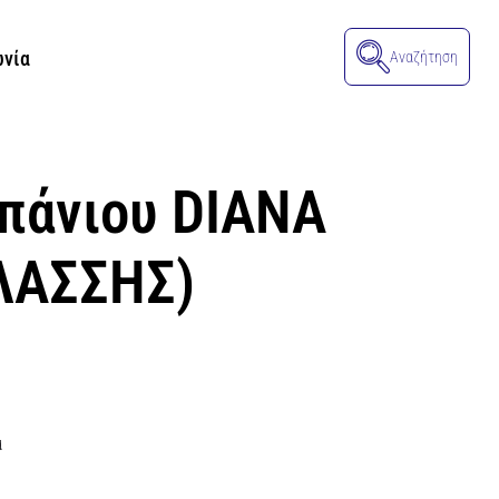
ωνία
Αναζήτηση
μπάνιου DIANA
ΛΑΣΣΗΣ)
α