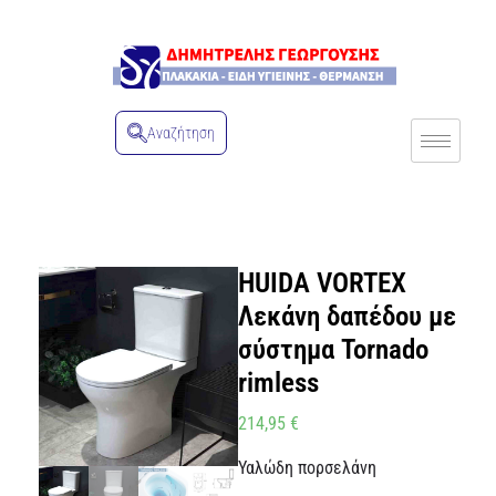
Αναζήτηση
HUIDA VORTEX
Λεκάνη δαπέδου με
σύστημα Tornado
rimless
214,95
€
Υαλώδη πορσελάνη