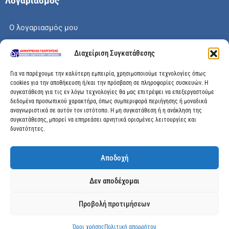
Λογαριασμός
Ο λογαριασμός μου
Το καλάθι μου
Διαχείριση Συγκατάθεσης
Check out
Για να παρέχουμε την καλύτερη εμπειρία, χρησιμοποιούμε τεχνολογίες όπως
cookies για την αποθήκευση ή/και την πρόσβαση σε πληροφορίες συσκευών. Η
συγκατάθεση για τις εν λόγω τεχνολογίες θα μας επιτρέψει να επεξεργαστούμε
δεδομένα προσωπικού χαρακτήρα, όπως συμπεριφορά περιήγησης ή μοναδικά
αναγνωριστικά σε αυτόν τον ιστότοπο. Η μη συγκατάθεση ή η ανάκληση της
Διεύθυνση
συγκατάθεσης, μπορεί να επηρεάσει αρνητικά ορισμένες λειτουργίες και
δυνατότητες.
Μεγάλης Χώρας 89, Αγρίνιο, Τ.Κ: 30100
Αποδοχή
info@dimitrelis-georgousis.gr
Δεν αποδέχομαι
(+30) 26410 44020
Προβολή προτιμήσεων
© 2025 dimitrelis-georgousis.gr. All rights reserved.
Όροι χρήσης
Πολιτική απορρήτου