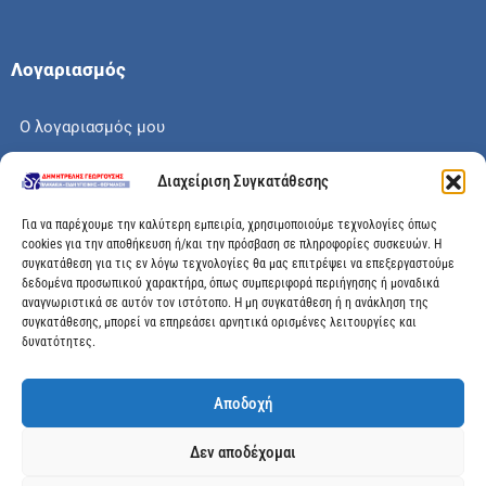
Λογαριασμός
Ο λογαριασμός μου
Το καλάθι μου
Διαχείριση Συγκατάθεσης
Check out
Για να παρέχουμε την καλύτερη εμπειρία, χρησιμοποιούμε τεχνολογίες όπως
cookies για την αποθήκευση ή/και την πρόσβαση σε πληροφορίες συσκευών. Η
συγκατάθεση για τις εν λόγω τεχνολογίες θα μας επιτρέψει να επεξεργαστούμε
δεδομένα προσωπικού χαρακτήρα, όπως συμπεριφορά περιήγησης ή μοναδικά
αναγνωριστικά σε αυτόν τον ιστότοπο. Η μη συγκατάθεση ή η ανάκληση της
Διεύθυνση
συγκατάθεσης, μπορεί να επηρεάσει αρνητικά ορισμένες λειτουργίες και
δυνατότητες.
Μεγάλης Χώρας 89, Αγρίνιο, Τ.Κ: 30100
Αποδοχή
info@dimitrelis-georgousis.gr
Δεν αποδέχομαι
(+30) 26410 44020