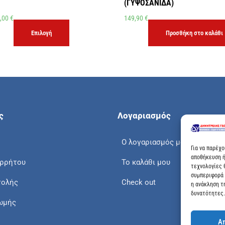
(ΓΥΨΟΣΑΝΙΔΑ)
,00
€
149,90
€
Επιλογή
Προσθήκη στο καλάθι
ς
Λογαριασμός
Ο λογαριασμός μου
Για να παρέχ
αποθήκευση ή
ορρήτου
Το καλάθι μου
τεχνολογίες 
συμπεριφορά 
τολής
Check out
η ανάκληση τ
δυνατότητες.
ωμής
Α