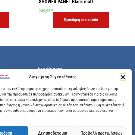
SHOWER PANEL Black matt
249,95
€
Προσθήκη στο καλάθι
Διεύθυνση
Διαχείριση Συγκατάθεσης
Μεγάλης Χώρας 89, Αγρίνιο, Τ.Κ: 30100
ουμε την καλύτερη εμπειρία, χρησιμοποιούμε τεχνολογίες όπως cookies για την
/και την πρόσβαση σε πληροφορίες συσκευών. Η συγκατάθεση για τις εν λόγω
info@dimitrelis-georgousis.gr
θα μας επιτρέψει να επεξεργαστούμε δεδομένα προσωπικού χαρακτήρα, όπως
περιήγησης ή μοναδικά αναγνωριστικά σε αυτόν τον ιστότοπο. Η μη συγκατάθεση ή
(+30) 26410 44020
ης συγκατάθεσης, μπορεί να επηρεάσει αρνητικά ορισμένες λειτουργίες και
ποδοχή
Δεν αποδέχομαι
Προβολή προτιμήσεων