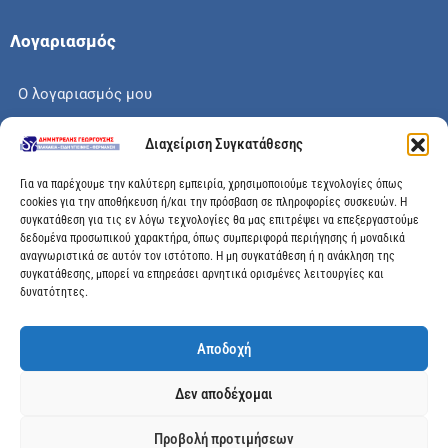
Λογαριασμός
Ο λογαριασμός μου
Το καλάθι μου
Διαχείριση Συγκατάθεσης
Check out
Για να παρέχουμε την καλύτερη εμπειρία, χρησιμοποιούμε τεχνολογίες όπως
cookies για την αποθήκευση ή/και την πρόσβαση σε πληροφορίες συσκευών. Η
συγκατάθεση για τις εν λόγω τεχνολογίες θα μας επιτρέψει να επεξεργαστούμε
δεδομένα προσωπικού χαρακτήρα, όπως συμπεριφορά περιήγησης ή μοναδικά
αναγνωριστικά σε αυτόν τον ιστότοπο. Η μη συγκατάθεση ή η ανάκληση της
Διεύθυνση
συγκατάθεσης, μπορεί να επηρεάσει αρνητικά ορισμένες λειτουργίες και
δυνατότητες.
Μεγάλης Χώρας 89, Αγρίνιο, Τ.Κ: 30100
Αποδοχή
info@dimitrelis-georgousis.gr
Δεν αποδέχομαι
(+30) 26410 44020
Προβολή προτιμήσεων