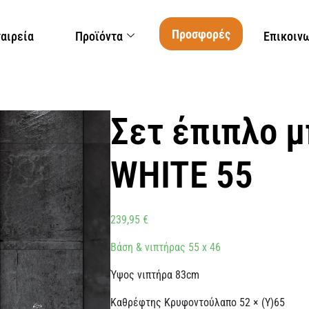
Προσφορές
ταιρεία
Προϊόντα
Επικοιν
Σετ έπιπλο μ
WHITE 55
239,95
€
Βάση & νιπτήρας 55 x 46
Ύψος νιπτήρα 83cm
Καθρέφτης Κρυφοντούλαπο 52 × (Υ)65