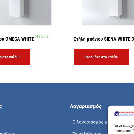
149,00
€
ιου OMEGA WHITE
Στήλη μπάνιου SIENA WHITE 
 στο καλάθι
Προσθήκη στο καλάθι
ς
Λογαριασμός
Ο λογαριασμός μου
Για να παρέχ
αποθήκευση ή
ορρήτου
Το καλάθι μου