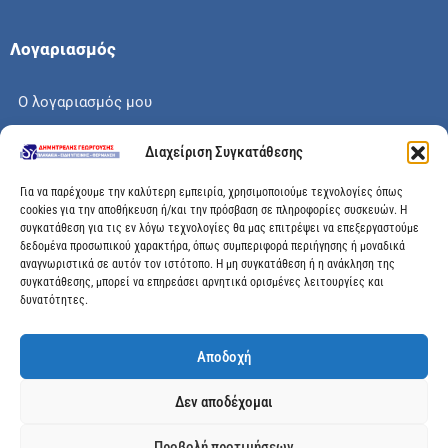
Λογαριασμός
Ο λογαριασμός μου
Το καλάθι μου
Διαχείριση Συγκατάθεσης
Check out
Για να παρέχουμε την καλύτερη εμπειρία, χρησιμοποιούμε τεχνολογίες όπως
cookies για την αποθήκευση ή/και την πρόσβαση σε πληροφορίες συσκευών. Η
συγκατάθεση για τις εν λόγω τεχνολογίες θα μας επιτρέψει να επεξεργαστούμε
δεδομένα προσωπικού χαρακτήρα, όπως συμπεριφορά περιήγησης ή μοναδικά
αναγνωριστικά σε αυτόν τον ιστότοπο. Η μη συγκατάθεση ή η ανάκληση της
Διεύθυνση
συγκατάθεσης, μπορεί να επηρεάσει αρνητικά ορισμένες λειτουργίες και
δυνατότητες.
Μεγάλης Χώρας 89, Αγρίνιο, Τ.Κ: 30100
Αποδοχή
info@dimitrelis-georgousis.gr
Δεν αποδέχομαι
(+30) 26410 44020
Προβολή προτιμήσεων