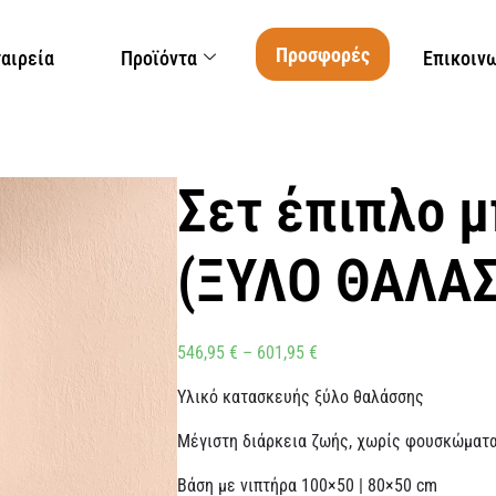
Προσφορές
ταιρεία
Προϊόντα
Επικοιν
Σετ έπιπλο μ
(ΞΥΛΟ ΘΑΛΑ
546,95
€
–
601,95
€
Υλικό κατασκευής ξύλο θαλάσσης
Μέγιστη διάρκεια ζωής, χωρίς φουσκώματ
Βάση με νιπτήρα 100×50 | 80×50 cm