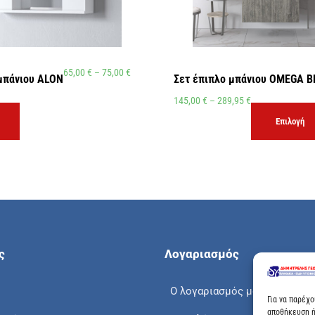
65,00
€
–
75,00
€
μπάνιου ALON
Σετ έπιπλο μπάνιου OMEGA B
145,00
€
–
289,95
€
Επιλογή
ς
Λογαριασμός
Ο λογαριασμός μου
Για να παρέχ
αποθήκευση ή