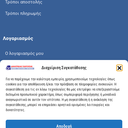
Τρόποι αποστολής
Τρόποι πληρωμής
Λογαριασμός
Ο λογαριασμός μου
Το καλάθι μου
Διαχείριση Συγκατάθεσης
Check out
Για να παρέχουμε την καλύτερη εμπειρία, χρησιμοποιούμε τεχνολογίες όπως
cookies για την αποθήκευση ή/και την πρόσβαση σε πληροφορίες συσκευών. Η
συγκατάθεση για τις εν λόγω τεχνολογίες θα μας επιτρέψει να επεξεργαστούμε
δεδομένα προσωπικού χαρακτήρα, όπως συμπεριφορά περιήγησης ή μοναδικά
αναγνωριστικά σε αυτόν τον ιστότοπο. Η μη συγκατάθεση ή η ανάκληση της
Διεύθυνση
συγκατάθεσης, μπορεί να επηρεάσει αρνητικά ορισμένες λειτουργίες και
δυνατότητες.
Μεγάλης Χώρας 89, Αγρίνιο, Τ.Κ: 30100
Αποδοχή