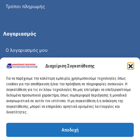
Τρόποι πληρωμής
Λογαριασμός
Ο λογαριασμός μου
Το καλάθι μου
Διαχείριση Συγκατάθεσης
Check out
Για να παρέχουμε την καλύτερη εμπειρία, χρησιμοποιούμε τεχνολογίες όπως
cookies για την αποθήκευση ή/και την πρόσβαση σε πληροφορίες συσκευών. Η
συγκατάθεση για τις εν λόγω τεχνολογίες θα μας επιτρέψει να επεξεργαστούμε
δεδομένα προσωπικού χαρακτήρα, όπως συμπεριφορά περιήγησης ή μοναδικά
αναγνωριστικά σε αυτόν τον ιστότοπο. Η μη συγκατάθεση ή η ανάκληση της
Διεύθυνση
συγκατάθεσης, μπορεί να επηρεάσει αρνητικά ορισμένες λειτουργίες και
δυνατότητες.
Μεγάλης Χώρας 89, Αγρίνιο, Τ.Κ: 30100
Αποδοχή
info@dimitrelis-georgousis.gr