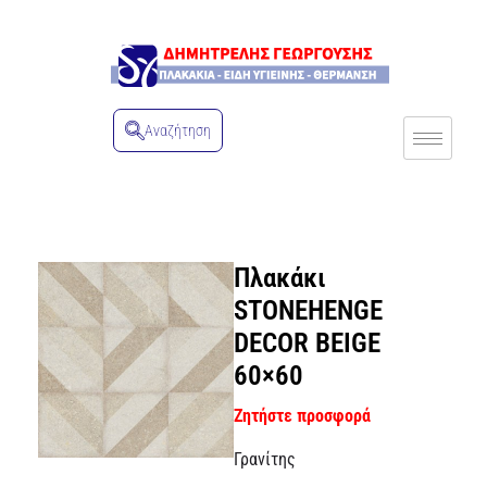
Αναζήτηση
Πλακάκι
STONEHENGE
DECOR BEIGE
60×60
Ζητήστε προσφορά
Γρανίτης