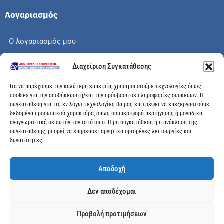
Λογαριασμός
Ο λογαριασμός μου
Το καλάθι μου
Διαχείριση Συγκατάθεσης
Check out
Για να παρέχουμε την καλύτερη εμπειρία, χρησιμοποιούμε τεχνολογίες όπως
cookies για την αποθήκευση ή/και την πρόσβαση σε πληροφορίες συσκευών. Η
συγκατάθεση για τις εν λόγω τεχνολογίες θα μας επιτρέψει να επεξεργαστούμε
δεδομένα προσωπικού χαρακτήρα, όπως συμπεριφορά περιήγησης ή μοναδικά
αναγνωριστικά σε αυτόν τον ιστότοπο. Η μη συγκατάθεση ή η ανάκληση της
Διεύθυνση
συγκατάθεσης, μπορεί να επηρεάσει αρνητικά ορισμένες λειτουργίες και
δυνατότητες.
Μεγάλης Χώρας 89, Αγρίνιο, Τ.Κ: 30100
Αποδοχή
info@dimitrelis-georgousis.gr
Δεν αποδέχομαι
(+30) 26410 44020
Προβολή προτιμήσεων