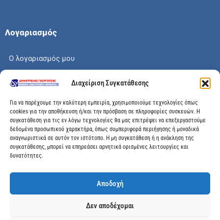
Λογαριασμός
Ο λογαριασμός μου
Το καλάθι μου
Διαχείριση Συγκατάθεσης
Check out
Για να παρέχουμε την καλύτερη εμπειρία, χρησιμοποιούμε τεχνολογίες όπως
cookies για την αποθήκευση ή/και την πρόσβαση σε πληροφορίες συσκευών. Η
συγκατάθεση για τις εν λόγω τεχνολογίες θα μας επιτρέψει να επεξεργαστούμε
δεδομένα προσωπικού χαρακτήρα, όπως συμπεριφορά περιήγησης ή μοναδικά
αναγνωριστικά σε αυτόν τον ιστότοπο. Η μη συγκατάθεση ή η ανάκληση της
Διεύθυνση
συγκατάθεσης, μπορεί να επηρεάσει αρνητικά ορισμένες λειτουργίες και
δυνατότητες.
Μεγάλης Χώρας 89, Αγρίνιο, Τ.Κ: 30100
Αποδοχή
info@dimitrelis-georgousis.gr
Δεν αποδέχομαι
(+30) 26410 44020