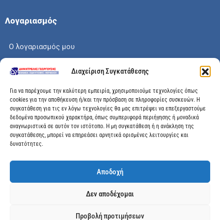
Λογαριασμός
Ο λογαριασμός μου
Το καλάθι μου
Διαχείριση Συγκατάθεσης
Check out
Για να παρέχουμε την καλύτερη εμπειρία, χρησιμοποιούμε τεχνολογίες όπως
cookies για την αποθήκευση ή/και την πρόσβαση σε πληροφορίες συσκευών. Η
συγκατάθεση για τις εν λόγω τεχνολογίες θα μας επιτρέψει να επεξεργαστούμε
δεδομένα προσωπικού χαρακτήρα, όπως συμπεριφορά περιήγησης ή μοναδικά
αναγνωριστικά σε αυτόν τον ιστότοπο. Η μη συγκατάθεση ή η ανάκληση της
Διεύθυνση
συγκατάθεσης, μπορεί να επηρεάσει αρνητικά ορισμένες λειτουργίες και
δυνατότητες.
Μεγάλης Χώρας 89, Αγρίνιο, Τ.Κ: 30100
Αποδοχή
info@dimitrelis-georgousis.gr
Δεν αποδέχομαι
(+30) 26410 44020
Προβολή προτιμήσεων