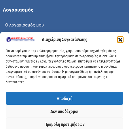
Λογαριασμός
Ο λογαριασμός μου
Το καλάθι μου
Διαχείριση Συγκατάθεσης
Check out
Για να παρέχουμε την καλύτερη εμπειρία, χρησιμοποιούμε τεχνολογίες όπως
cookies για την αποθήκευση ή/και την πρόσβαση σε πληροφορίες συσκευών. Η
συγκατάθεση για τις εν λόγω τεχνολογίες θα μας επιτρέψει να επεξεργαστούμε
δεδομένα προσωπικού χαρακτήρα, όπως συμπεριφορά περιήγησης ή μοναδικά
αναγνωριστικά σε αυτόν τον ιστότοπο. Η μη συγκατάθεση ή η ανάκληση της
Διεύθυνση
συγκατάθεσης, μπορεί να επηρεάσει αρνητικά ορισμένες λειτουργίες και
δυνατότητες.
Μεγάλης Χώρας 89, Αγρίνιο, Τ.Κ: 30100
Αποδοχή
info@dimitrelis-georgousis.gr
Δεν αποδέχομαι
(+30) 26410 44020
Προβολή προτιμήσεων