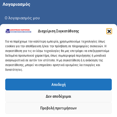
Λογαριασμός
Ο λογαριασμός μου
Το καλάθι μου
Διαχείριση Συγκατάθεσης
Check out
Για να παρέχουμε την καλύτερη εμπειρία, χρησιμοποιούμε τεχνολογίες όπως
cookies για την αποθήκευση ή/και την πρόσβαση σε πληροφορίες συσκευών. Η
συγκατάθεση για τις εν λόγω τεχνολογίες θα μας επιτρέψει να επεξεργαστούμε
δεδομένα προσωπικού χαρακτήρα, όπως συμπεριφορά περιήγησης ή μοναδικά
αναγνωριστικά σε αυτόν τον ιστότοπο. Η μη συγκατάθεση ή η ανάκληση της
Διεύθυνση
συγκατάθεσης, μπορεί να επηρεάσει αρνητικά ορισμένες λειτουργίες και
δυνατότητες.
Μεγάλης Χώρας 89, Αγρίνιο, Τ.Κ: 30100
Αποδοχή
info@dimitrelis-georgousis.gr
Δεν αποδέχομαι
(+30) 26410 44020
Προβολή προτιμήσεων