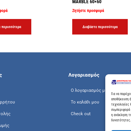
MARBLE 60×60
φορά
Ζητήστε προσφορά
 περισσότερα
Διαβάστε περισσότερα
ς
Λογαριασμός
Ο λογαριασμός μου
Για να παρέχ
αποθήκευση ή
ορρήτου
Το καλάθι μου
τεχνολογίες 
συμπεριφορά 
τολής
Check out
η ανάκληση τ
δυνατότητες.
ωμής