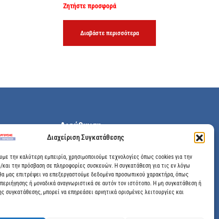
Ζητήστε προσφορά
Διαβάστε περισσότερα
Διεύθυνση
Διαχείριση Συγκατάθεσης
Μεγάλης Χώρας 89, Αγρίνιο, Τ.Κ: 30100
ουμε την καλύτερη εμπειρία, χρησιμοποιούμε τεχνολογίες όπως cookies για την
/και την πρόσβαση σε πληροφορίες συσκευών. Η συγκατάθεση για τις εν λόγω
info@dimitrelis-georgousis.gr
θα μας επιτρέψει να επεξεργαστούμε δεδομένα προσωπικού χαρακτήρα, όπως
περιήγησης ή μοναδικά αναγνωριστικά σε αυτόν τον ιστότοπο. Η μη συγκατάθεση ή
(+30) 26410 44020
ης συγκατάθεσης, μπορεί να επηρεάσει αρνητικά ορισμένες λειτουργίες και