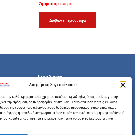
Ζητήστε προσφορά
Διαβάστε περισσότερα
Διεύθυνση
Διαχείριση Συγκατάθεσης
Μεγάλης Χώρας 89, Αγρίνιο, Τ.Κ: 30100
ουμε την καλύτερη εμπειρία, χρησιμοποιούμε τεχνολογίες όπως cookies για την
/και την πρόσβαση σε πληροφορίες συσκευών. Η συγκατάθεση για τις εν λόγω
info@dimitrelis-georgousis.gr
θα μας επιτρέψει να επεξεργαστούμε δεδομένα προσωπικού χαρακτήρα, όπως
περιήγησης ή μοναδικά αναγνωριστικά σε αυτόν τον ιστότοπο. Η μη συγκατάθεση ή
(+30) 26410 44020
ης συγκατάθεσης, μπορεί να επηρεάσει αρνητικά ορισμένες λειτουργίες και