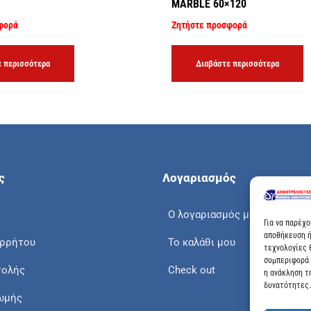
MARBLE 60×120
φορά
Ζητήστε προσφορά
 περισσότερα
Διαβάστε περισσότερα
ς
Λογαριασμός
Ο λογαριασμός μου
Για να παρέχ
αποθήκευση ή
ορρήτου
Το καλάθι μου
τεχνολογίες 
συμπεριφορά 
τολής
Check out
η ανάκληση τ
δυνατότητες.
ωμής