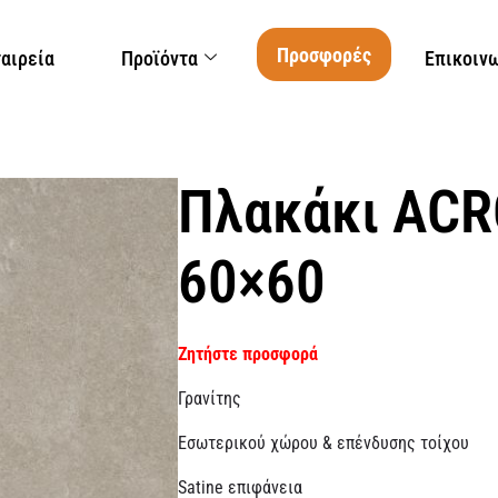
Προσφορές
ταιρεία
Προϊόντα
Επικοιν
Πλακάκι AC
60×60
Ζητήστε προσφορά
Γρανίτης
Εσωτερικού χώρου & επένδυσης τοίχου
Satine επιφάνεια