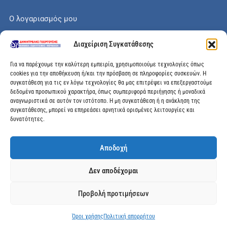
Ο λογαριασμός μου
Το καλάθι μου
Διαχείριση Συγκατάθεσης
Check out
Για να παρέχουμε την καλύτερη εμπειρία, χρησιμοποιούμε τεχνολογίες όπως
cookies για την αποθήκευση ή/και την πρόσβαση σε πληροφορίες συσκευών. Η
συγκατάθεση για τις εν λόγω τεχνολογίες θα μας επιτρέψει να επεξεργαστούμε
δεδομένα προσωπικού χαρακτήρα, όπως συμπεριφορά περιήγησης ή μοναδικά
αναγνωριστικά σε αυτόν τον ιστότοπο. Η μη συγκατάθεση ή η ανάκληση της
Διεύθυνση
συγκατάθεσης, μπορεί να επηρεάσει αρνητικά ορισμένες λειτουργίες και
δυνατότητες.
Μεγάλης Χώρας 89, Αγρίνιο, Τ.Κ: 30100
Αποδοχή
info@dimitrelis-georgousis.gr
Δεν αποδέχομαι
(+30) 26410 44020
Προβολή προτιμήσεων
© 2025 dimitrelis-georgousis.gr. All rights reserved.
Όροι χρήσης
Πολιτική απορρήτου