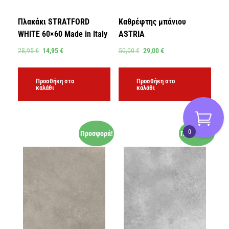
Πλακάκι STRATFORD
Καθρέφτης μπάνιου
WHITE 60×60 Made in Italy
ASTRIA
28,95
€
14,95
€
50,00
€
29,00
€
Προσθήκη στο
Προσθήκη στο
καλάθι
καλάθι
0
Προσφορά!
Προσφορά!