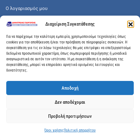
Ο λογαριασμός μου
Το καλάθι μου
Διαχείριση Συγκατάθεσης
Check out
Για να παρέχουμε την καλύτερη εμπειρία, χρησιμοποιούμε τεχνολογίες όπως
cookies για την αποθήκευση ή/και την πρόσβαση σε πληροφορίες συσκευών. Η
συγκατάθεση για τις εν λόγω τεχνολογίες θα μας επιτρέψει να επεξεργαστούμε
δεδομένα προσωπικού χαρακτήρα, όπως συμπεριφορά περιήγησης ή μοναδικά
αναγνωριστικά σε αυτόν τον ιστότοπο. Η μη συγκατάθεση ή η ανάκληση της
Διεύθυνση
συγκατάθεσης, μπορεί να επηρεάσει αρνητικά ορισμένες λειτουργίες και
δυνατότητες.
Μεγάλης Χώρας 89, Αγρίνιο, Τ.Κ: 30100
Αποδοχή
info@dimitrelis-georgousis.gr
Δεν αποδέχομαι
(+30) 26410 44020
Προβολή προτιμήσεων
© 2025 dimitrelis-georgousis.gr. All rights reserved.
Όροι χρήσης
Πολιτική απορρήτου