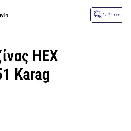
ωνία
Αναζήτηση
ζίνας HEX
51 Karag