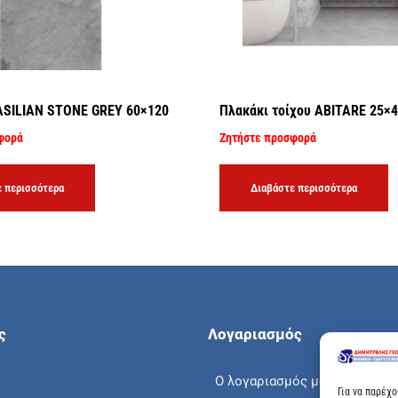
ASILIAN STONE GREY 60×120
Πλακάκι τοίχου ABITARE 25×
φορά
Ζητήστε προσφορά
 περισσότερα
Διαβάστε περισσότερα
ς
Λογαριασμός
Ο λογαριασμός μου
Για να παρέχ