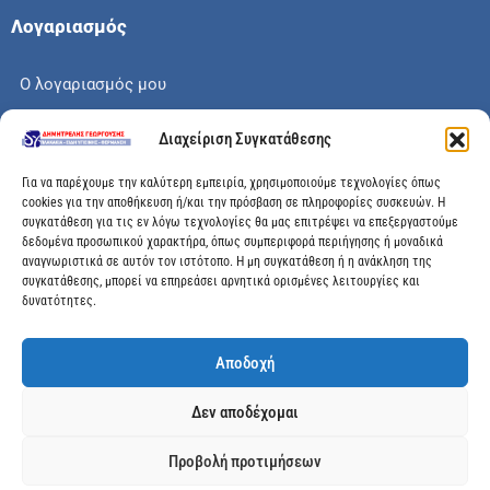
Λογαριασμός
Ο λογαριασμός μου
Το καλάθι μου
Διαχείριση Συγκατάθεσης
Check out
Για να παρέχουμε την καλύτερη εμπειρία, χρησιμοποιούμε τεχνολογίες όπως
cookies για την αποθήκευση ή/και την πρόσβαση σε πληροφορίες συσκευών. Η
συγκατάθεση για τις εν λόγω τεχνολογίες θα μας επιτρέψει να επεξεργαστούμε
δεδομένα προσωπικού χαρακτήρα, όπως συμπεριφορά περιήγησης ή μοναδικά
αναγνωριστικά σε αυτόν τον ιστότοπο. Η μη συγκατάθεση ή η ανάκληση της
Διεύθυνση
συγκατάθεσης, μπορεί να επηρεάσει αρνητικά ορισμένες λειτουργίες και
δυνατότητες.
Μεγάλης Χώρας 89, Αγρίνιο, Τ.Κ: 30100
Αποδοχή
info@dimitrelis-georgousis.gr
Δεν αποδέχομαι
(+30) 26410 44020
Προβολή προτιμήσεων