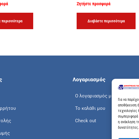
φορά
Ζητήστε προσφορά
 περισσότερα
Διαβάστε περισσότερα
ς
Λογαριασμός
Ο λογαριασμός μου
Για να παρέχ
αποθήκευση ή
ορρήτου
Το καλάθι μου
τεχνολογίες 
συμπεριφορά 
τολής
Check out
η ανάκληση τ
δυνατότητες.
ωμής