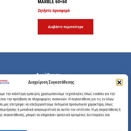
MARBLE 60×60
Ζητήστε προσφορά
Διαβάστε περισσότερα
Διεύθυνση
Διαχείριση Συγκατάθεσης
Μεγάλης Χώρας 89, Αγρίνιο, Τ.Κ: 30100
ουμε την καλύτερη εμπειρία, χρησιμοποιούμε τεχνολογίες όπως cookies για την
/και την πρόσβαση σε πληροφορίες συσκευών. Η συγκατάθεση για τις εν λόγω
info@dimitrelis-georgousis.gr
θα μας επιτρέψει να επεξεργαστούμε δεδομένα προσωπικού χαρακτήρα, όπως
περιήγησης ή μοναδικά αναγνωριστικά σε αυτόν τον ιστότοπο. Η μη συγκατάθεση ή
(+30) 26410 44020
ης συγκατάθεσης, μπορεί να επηρεάσει αρνητικά ορισμένες λειτουργίες και