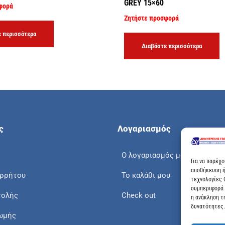
GREY 15×60
φορά
Ζητήστε προσφορά
 περισσότερα
Διαβάστε περισσότερα
ς
Λογαριασμός
Ο λογαριασμός μου
Για να παρέχ
αποθήκευση ή
ορρήτου
Το καλάθι μου
τεχνολογίες 
συμπεριφορά 
τολής
Check out
η ανάκληση τ
δυνατότητες.
ωμής