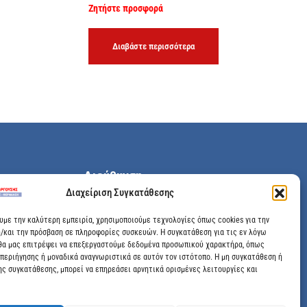
Ζητήστε προσφορά
Διαβάστε περισσότερα
Διεύθυνση
Διαχείριση Συγκατάθεσης
Μεγάλης Χώρας 89, Αγρίνιο, Τ.Κ: 30100
ουμε την καλύτερη εμπειρία, χρησιμοποιούμε τεχνολογίες όπως cookies για την
/και την πρόσβαση σε πληροφορίες συσκευών. Η συγκατάθεση για τις εν λόγω
info@dimitrelis-georgousis.gr
θα μας επιτρέψει να επεξεργαστούμε δεδομένα προσωπικού χαρακτήρα, όπως
περιήγησης ή μοναδικά αναγνωριστικά σε αυτόν τον ιστότοπο. Η μη συγκατάθεση ή
(+30) 26410 44020
ης συγκατάθεσης, μπορεί να επηρεάσει αρνητικά ορισμένες λειτουργίες και