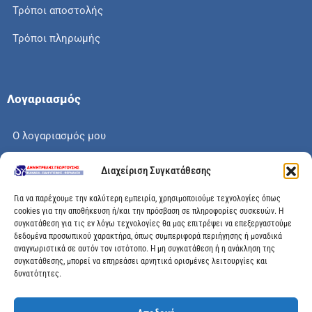
Τρόποι αποστολής
Τρόποι πληρωμής
Λογαριασμός
Ο λογαριασμός μου
Το καλάθι μου
Διαχείριση Συγκατάθεσης
Check out
Για να παρέχουμε την καλύτερη εμπειρία, χρησιμοποιούμε τεχνολογίες όπως
cookies για την αποθήκευση ή/και την πρόσβαση σε πληροφορίες συσκευών. Η
συγκατάθεση για τις εν λόγω τεχνολογίες θα μας επιτρέψει να επεξεργαστούμε
δεδομένα προσωπικού χαρακτήρα, όπως συμπεριφορά περιήγησης ή μοναδικά
αναγνωριστικά σε αυτόν τον ιστότοπο. Η μη συγκατάθεση ή η ανάκληση της
Διεύθυνση
συγκατάθεσης, μπορεί να επηρεάσει αρνητικά ορισμένες λειτουργίες και
δυνατότητες.
Μεγάλης Χώρας 89, Αγρίνιο, Τ.Κ: 30100