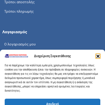
Τρόποι αποστολής
Τρόποι πληρωμής
Λογαριασμός
Ο λογαριασμός μου
Το καλάθι μου
Διαχείριση Συγκατάθεσης
Check out
Για να παρέχουμε την καλύτερη εμπειρία, χρησιμοποιούμε τεχνολογίες όπως
cookies για την αποθήκευση ή/και την πρόσβαση σε πληροφορίες συσκευών. Η
συγκατάθεση για τις εν λόγω τεχνολογίες θα μας επιτρέψει να επεξεργαστούμε
δεδομένα προσωπικού χαρακτήρα, όπως συμπεριφορά περιήγησης ή μοναδικά
αναγνωριστικά σε αυτόν τον ιστότοπο. Η μη συγκατάθεση ή η ανάκληση της
Διεύθυνση
συγκατάθεσης, μπορεί να επηρεάσει αρνητικά ορισμένες λειτουργίες και
δυνατότητες.
Μεγάλης Χώρας 89, Αγρίνιο, Τ.Κ: 30100
Αποδοχή