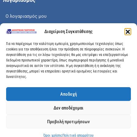
Λογαριασμός
Ο λογαριασμός μου
Το καλάθι μου
Διαχείριση Συγκατάθεσης
Check out
Για να παρέχουμε την καλύτερη εμπειρία, χρησιμοποιούμε τεχνολογίες όπως
cookies για την αποθήκευση ή/και την πρόσβαση σε πληροφορίες συσκευών. Η
συγκατάθεση για τις εν λόγω τεχνολογίες θα μας επιτρέψει να επεξεργαστούμε
δεδομένα προσωπικού χαρακτήρα, όπως συμπεριφορά περιήγησης ή μοναδικά
αναγνωριστικά σε αυτόν τον ιστότοπο. Η μη συγκατάθεση ή η ανάκληση της
Διεύθυνση
συγκατάθεσης, μπορεί να επηρεάσει αρνητικά ορισμένες λειτουργίες και
δυνατότητες.
Μεγάλης Χώρας 89, Αγρίνιο, Τ.Κ: 30100
Αποδοχή
info@dimitrelis-georgousis.gr
Δεν αποδέχομαι
(+30) 26410 44020
Προβολή προτιμήσεων
© 2025 dimitrelis-georgousis.gr. All rights reserved.
Όροι χρήσης
Πολιτική απορρήτου