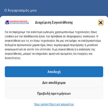
Ο λογαριασμός μου
Το καλάθι μου
Διαχείριση Συγκατάθεσης
Check out
Για να παρέχουμε την καλύτερη εμπειρία, χρησιμοποιούμε τεχνολογίες όπως
cookies για την αποθήκευση ή/και την πρόσβαση σε πληροφορίες συσκευών. Η
συγκατάθεση για τις εν λόγω τεχνολογίες θα μας επιτρέψει να επεξεργαστούμε
δεδομένα προσωπικού χαρακτήρα, όπως συμπεριφορά περιήγησης ή μοναδικά
αναγνωριστικά σε αυτόν τον ιστότοπο. Η μη συγκατάθεση ή η ανάκληση της
Διεύθυνση
συγκατάθεσης, μπορεί να επηρεάσει αρνητικά ορισμένες λειτουργίες και
δυνατότητες.
Μεγάλης Χώρας 89, Αγρίνιο, Τ.Κ: 30100
Αποδοχή
info@dimitrelis-georgousis.gr
Δεν αποδέχομαι
(+30) 26410 44020
Προβολή προτιμήσεων
© 2025 dimitrelis-georgousis.gr. All rights reserved.
Όροι χρήσης
Πολιτική απορρήτου