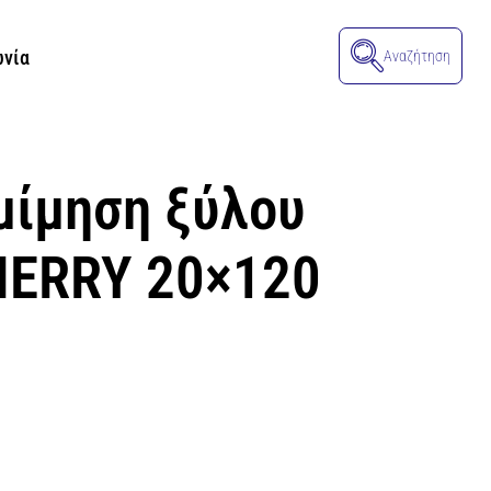
ωνία
Αναζήτηση
μίμηση ξύλου
ERRY 20×120