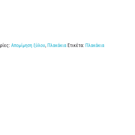
ρίες:
Απομίμηση ξύλου
,
Πλακάκια
Ετικέτα:
Πλακάκια