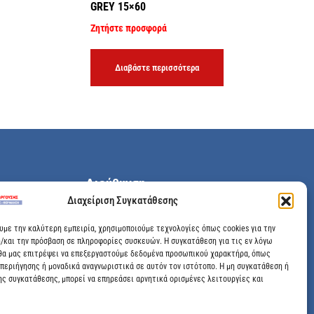
GREY 15×60
Ζητήστε προσφορά
Διαβάστε περισσότερα
Διεύθυνση
Διαχείριση Συγκατάθεσης
Μεγάλης Χώρας 89, Αγρίνιο, Τ.Κ: 30100
ουμε την καλύτερη εμπειρία, χρησιμοποιούμε τεχνολογίες όπως cookies για την
/και την πρόσβαση σε πληροφορίες συσκευών. Η συγκατάθεση για τις εν λόγω
info@dimitrelis-georgousis.gr
θα μας επιτρέψει να επεξεργαστούμε δεδομένα προσωπικού χαρακτήρα, όπως
περιήγησης ή μοναδικά αναγνωριστικά σε αυτόν τον ιστότοπο. Η μη συγκατάθεση ή
(+30) 26410 44020
ης συγκατάθεσης, μπορεί να επηρεάσει αρνητικά ορισμένες λειτουργίες και