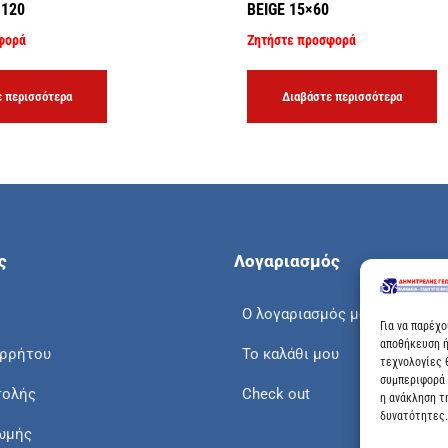
×120
BEIGE 15×60
φορά
Ζητήστε προσφορά
 περισσότερα
Διαβάστε περισσότερα
ς
Λογαριασμός
Ο λογαριασμός μου
Για να παρέχ
αποθήκευση ή
ορρήτου
Το καλάθι μου
τεχνολογίες 
συμπεριφορά 
τολής
Check out
η ανάκληση τ
δυνατότητες.
ωμής