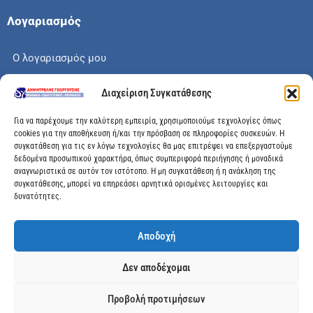
Λογαριασμός
Ο λογαριασμός μου
Το καλάθι μου
Διαχείριση Συγκατάθεσης
Check out
Για να παρέχουμε την καλύτερη εμπειρία, χρησιμοποιούμε τεχνολογίες όπως
cookies για την αποθήκευση ή/και την πρόσβαση σε πληροφορίες συσκευών. Η
συγκατάθεση για τις εν λόγω τεχνολογίες θα μας επιτρέψει να επεξεργαστούμε
δεδομένα προσωπικού χαρακτήρα, όπως συμπεριφορά περιήγησης ή μοναδικά
αναγνωριστικά σε αυτόν τον ιστότοπο. Η μη συγκατάθεση ή η ανάκληση της
Διεύθυνση
συγκατάθεσης, μπορεί να επηρεάσει αρνητικά ορισμένες λειτουργίες και
δυνατότητες.
Μεγάλης Χώρας 89, Αγρίνιο, Τ.Κ: 30100
Αποδοχή
info@dimitrelis-georgousis.gr
Δεν αποδέχομαι
(+30) 26410 44020
Προβολή προτιμήσεων