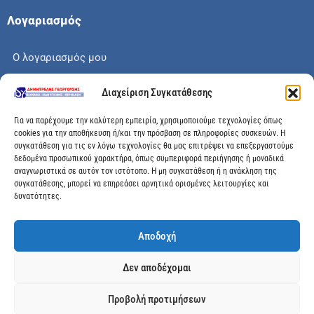
Λογαριασμός
Ο λογαριασμός μου
Το καλάθι μου
Διαχείριση Συγκατάθεσης
Check out
Για να παρέχουμε την καλύτερη εμπειρία, χρησιμοποιούμε τεχνολογίες όπως
cookies για την αποθήκευση ή/και την πρόσβαση σε πληροφορίες συσκευών. Η
συγκατάθεση για τις εν λόγω τεχνολογίες θα μας επιτρέψει να επεξεργαστούμε
δεδομένα προσωπικού χαρακτήρα, όπως συμπεριφορά περιήγησης ή μοναδικά
αναγνωριστικά σε αυτόν τον ιστότοπο. Η μη συγκατάθεση ή η ανάκληση της
Διεύθυνση
συγκατάθεσης, μπορεί να επηρεάσει αρνητικά ορισμένες λειτουργίες και
δυνατότητες.
Μεγάλης Χώρας 89, Αγρίνιο, Τ.Κ: 30100
Αποδοχή
info@dimitrelis-georgousis.gr
Δεν αποδέχομαι
(+30) 26410 44020
Προβολή προτιμήσεων