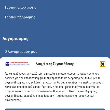
Τρόποι αποστολής
Τρόποι πληρωμής
Λογαριασμός
Ο λογαριασμός μου
Το καλάθι μου
Διαχείριση Συγκατάθεσης
Check out
Για να παρέχουμε την καλύτερη εμπειρία, χρησιμοποιούμε τεχνολογίες όπως
cookies για την αποθήκευση ή/και την πρόσβαση σε πληροφορίες συσκευών. Η
συγκατάθεση για τις εν λόγω τεχνολογίες θα μας επιτρέψει να επεξεργαστούμε
δεδομένα προσωπικού χαρακτήρα, όπως συμπεριφορά περιήγησης ή μοναδικά
αναγνωριστικά σε αυτόν τον ιστότοπο. Η μη συγκατάθεση ή η ανάκληση της
Διεύθυνση
συγκατάθεσης, μπορεί να επηρεάσει αρνητικά ορισμένες λειτουργίες και
δυνατότητες.
Μεγάλης Χώρας 89, Αγρίνιο, Τ.Κ: 30100