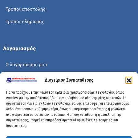
Τρόποι αποστολής
Τρόποι πληρωμής
Λογαριασμός
Ο λογαριασμός μου
Το καλάθι μου
Διαχείριση Συγκατάθεσης
Check out
Για να παρέχουμε την καλύτερη εμπειρία, χρησιμοποιούμε τεχνολογίες όπως
cookies για την αποθήκευση ή/και την πρόσβαση σε πληροφορίες συσκευών. Η
συγκατάθεση για τις εν λόγω τεχνολογίες θα μας επιτρέψει να επεξεργαστούμε
δεδομένα προσωπικού χαρακτήρα, όπως συμπεριφορά περιήγησης ή μοναδικά
αναγνωριστικά σε αυτόν τον ιστότοπο. Η μη συγκατάθεση ή η ανάκληση της
Διεύθυνση
συγκατάθεσης, μπορεί να επηρεάσει αρνητικά ορισμένες λειτουργίες και
δυνατότητες.
Μεγάλης Χώρας 89, Αγρίνιο, Τ.Κ: 30100