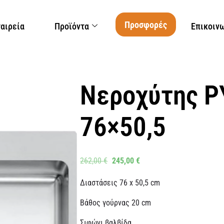
Προσφορές
ταιρεία
Προϊόντα
Επικοιν
Νεροχύτης P
76×50,5
262,00
€
245,00
€
Διαστάσεις 76 x 50,5 cm
Βάθος γούρνας 20 cm
Σιφώνι βαλβίδα