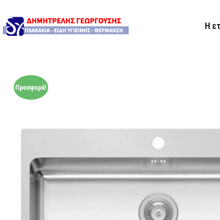
Η ε
Προσφορά!