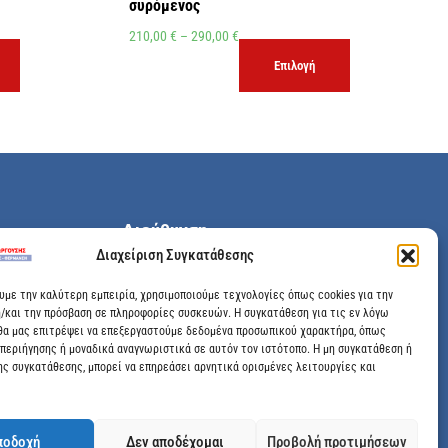
συρόμενος
210,00
€
–
290,00
€
Επιλογή
Διεύθυνση
Διαχείριση Συγκατάθεσης
Μεγάλης Χώρας 89, Αγρίνιο, Τ.Κ: 30100
ουμε την καλύτερη εμπειρία, χρησιμοποιούμε τεχνολογίες όπως cookies για την
/και την πρόσβαση σε πληροφορίες συσκευών. Η συγκατάθεση για τις εν λόγω
info@dimitrelis-georgousis.gr
θα μας επιτρέψει να επεξεργαστούμε δεδομένα προσωπικού χαρακτήρα, όπως
περιήγησης ή μοναδικά αναγνωριστικά σε αυτόν τον ιστότοπο. Η μη συγκατάθεση ή
(+30) 26410 44020
ης συγκατάθεσης, μπορεί να επηρεάσει αρνητικά ορισμένες λειτουργίες και
ποδοχή
Δεν αποδέχομαι
Προβολή προτιμήσεων