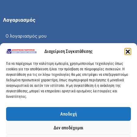
Λογαριασμός
Ο λογαριασμός μου
Το καλάθι μου
Διαχείριση Συγκατάθεσης
Check out
Για να παρέχουμε την καλύτερη εμπειρία, χρησιμοποιούμε τεχνολογίες όπως
cookies για την αποθήκευση ή/και την πρόσβαση σε πληροφορίες συσκευών. Η
συγκατάθεση για τις εν λόγω τεχνολογίες θα μας επιτρέψει να επεξεργαστούμε
δεδομένα προσωπικού χαρακτήρα, όπως συμπεριφορά περιήγησης ή μοναδικά
αναγνωριστικά σε αυτόν τον ιστότοπο. Η μη συγκατάθεση ή η ανάκληση της
Διεύθυνση
συγκατάθεσης, μπορεί να επηρεάσει αρνητικά ορισμένες λειτουργίες και
δυνατότητες.
Μεγάλης Χώρας 89, Αγρίνιο, Τ.Κ: 30100
Αποδοχή
info@dimitrelis-georgousis.gr
Δεν αποδέχομαι
(+30) 26410 44020